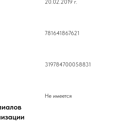
20.02.2019 г.
781641867621
319784700058831
Не имеется
лиалов
низации