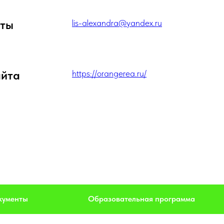
чты
lis-alexandra@yandex.ru
айта
https://orangerea.ru/
кументы
Образовательная программа